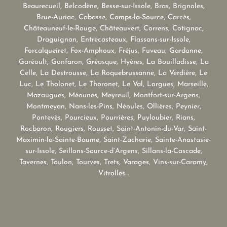
Beaurecueil, Belcodène, Besse-sur-Issole, Bras, Brignoles,
Brue-Auriac, Cabasse, Camps-la-Source, Carcès,
Châteauneuf-le-Rouge, Châteauvert, Correns, Cotignac,
Draguignan, Entrecasteaux, Flassans-sur-Issole,
Forcalqueiret, Fox-Amphoux, Fréjus, Fuveau, Gardanne,
Garéoult, Gonfaron, Gréasque, Hyères, La Bouilladisse, La
Celle, La Destrousse, La Roquebrussanne, La Verdière, Le
Luc, Le Tholonet, Le Thoronet, Le Val, Lorgues, Marseille,
Mazaugues, Méounes, Meyreuil, Montfort-sur-Argens,
Montmeyan, Nans-les-Pins, Néoules, Ollières, Peynier,
Pontevès, Pourcieux, Pourrières, Puyloubier, Rians,
Rocbaron, Rougiers, Rousset, Saint-Antonin-du-Var, Saint-
Maximin-la-Sainte-Baume, Saint-Zacharie, Sainte-Anastasie-
sur-Issole, Seillons-Source-d’Argens, Sillans-la-Cascade,
Tavernes, Toulon, Tourves, Trets, Varages, Vins-sur-Caramy,
Vitrolles…