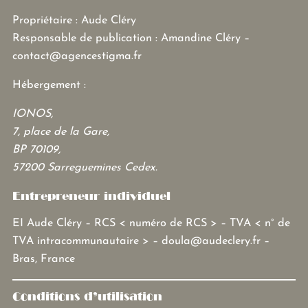
Propriétaire : Aude Cléry
Responsable de publication : Amandine Cléry –
contact@agencestigma.fr
Hébergement :
IONOS,
7, place de la Gare,
BP 70109,
57200 Sarreguemines Cedex.
Entrepreneur individuel
EI Aude Cléry – RCS < numéro de RCS > – TVA < n° de
TVA intracommunautaire > – doula@audeclery.fr –
Bras, France
Conditions d’utilisation