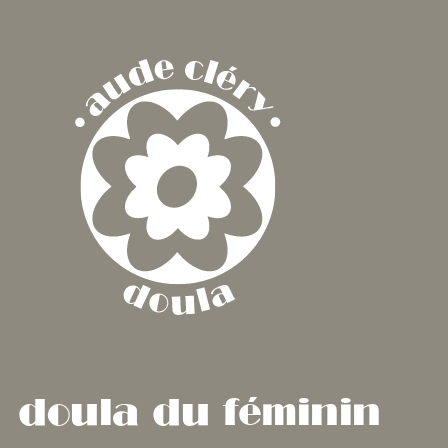
Aller
au
contenu
doula du féminin