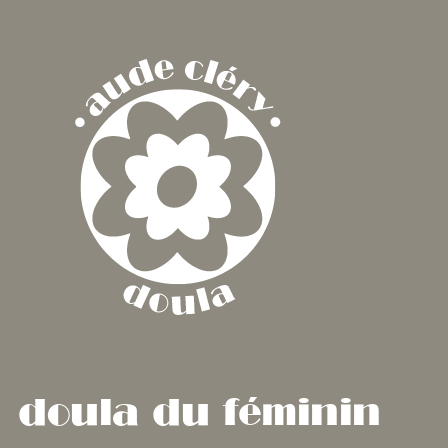
Aller
au
contenu
doula du féminin