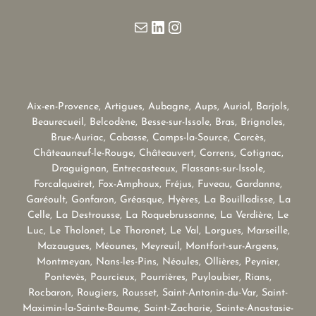
E-mail
LinkedIn
Instagram
Aix-en-Provence, Artigues, Aubagne, Aups, Auriol, Barjols,
Beaurecueil, Belcodène, Besse-sur-Issole, Bras, Brignoles,
Brue-Auriac, Cabasse, Camps-la-Source, Carcès,
Châteauneuf-le-Rouge, Châteauvert, Correns, Cotignac,
Draguignan, Entrecasteaux, Flassans-sur-Issole,
Forcalqueiret, Fox-Amphoux, Fréjus, Fuveau, Gardanne,
Garéoult, Gonfaron, Gréasque, Hyères, La Bouilladisse, La
Celle, La Destrousse, La Roquebrussanne, La Verdière, Le
Luc, Le Tholonet, Le Thoronet, Le Val, Lorgues, Marseille,
Mazaugues, Méounes, Meyreuil, Montfort-sur-Argens,
Montmeyan, Nans-les-Pins, Néoules, Ollières, Peynier,
Pontevès, Pourcieux, Pourrières, Puyloubier, Rians,
Rocbaron, Rougiers, Rousset, Saint-Antonin-du-Var, Saint-
Maximin-la-Sainte-Baume, Saint-Zacharie, Sainte-Anastasie-